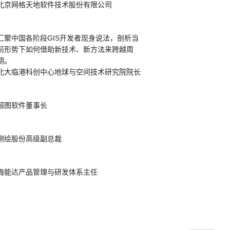
北京网格天地软件技术股份有限公司
14:
汇聚中国各阶段GIS开发者现身说法，剖析当
15:
前形势下如何借助新技术、新方法来跨越周
期。
北大临港科创中心地球与空间技术研究院院长
15:
超图软件董事长
16:
测绘股份高级副总裁
16:
海能达产品管理与研发体系主任