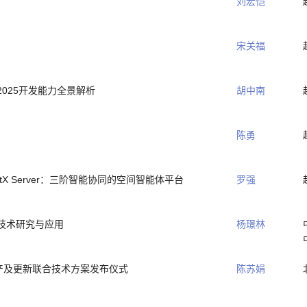
刘宏恺
宋关福
IS 2025开发能力全景解析
胡中南
陈勇
gentX Server：三阶智能协同的空间智能体平台
罗强
技术研究与应用
杨璟林
生产及更新联合技术方案发布仪式
陈苏娟