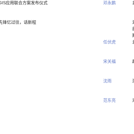
GIS应用联合方案发布仪式
邓永鹏
先锋忆过往，话新程
任伏虎
宋关福
沈雨
范东亮